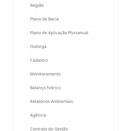
Região
Plano de Bacia
Área exclusiva para membros do
Plano de Aplicação Plurianual
Comitê Guandu-RJ
Outorga
Cadastro
Monitoramento
Balanço hídrico
Esqueceu sua senha?
Relatórios Ambientais
Entrar
Agência
Contrato de Gestão