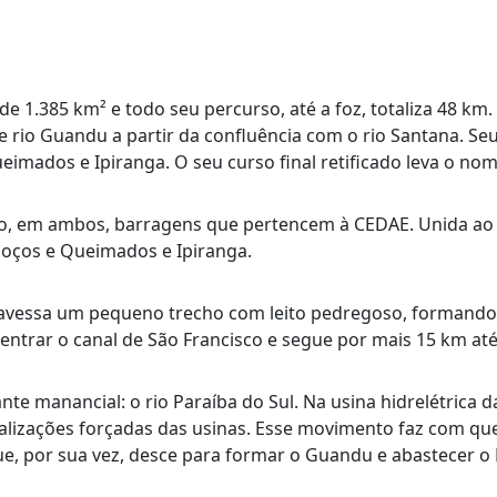
 1.385 km² e todo seu percurso, até a foz, totaliza 48 km.
 rio Guandu a partir da confluência com o rio Santana. Seus
imados e Ipiranga. O seu curso final retificado leva o nom
o, em ambos, barragens que pertencem à CEDAE. Unida ao b
oços e Queimados e Ipiranga.
travessa um pequeno trecho com leito pedregoso, formand
entrar o canal de São Francisco e segue por mais 15 km at
manancial: o rio Paraíba do Sul. Na usina hidrelétrica da Li
alizações forçadas das usinas. Esse movimento faz com qu
ue, por sua vez, desce para formar o Guandu e abastecer o R