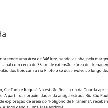
da
ompreende uma área de 346 km², sendo vizinha, pela margem
m canal com cerca de 35 km de extensão e área de drenagem
valão dos Bois com o rio Piloto e se desenvolve ao longo d
to, Cai Tudo e Itaguaí. No estirão final, o rio da Guarda ap
 A partir das proximidades da antiga Estrada Rio-São Paul
de exploração de areia do “Polígono de Piranema”, receb
 e, logo depois, uma área agrícola.