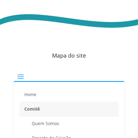
Mapa do site
Endereço
Home
Atendimento ao Público / Conferências
Comitê
Avenida Ministro Fernando Costa, 775 (sala 203)
Fazenda Caxias – Seropédica/RJ – CEP 23895-265
Quem Somos
(Altos da Farmácia Universitária)
Decreto de Criação