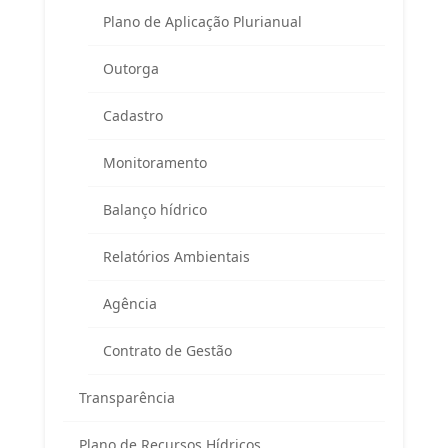
Área exclusiva para membros do
Plano de Aplicação Plurianual
Comitê Guandu-RJ
Outorga
Cadastro
Monitoramento
Balanço hídrico
Esqueceu sua senha?
Relatórios Ambientais
Entrar
Agência
Contrato de Gestão
Assine nossa newsletter
Transparência
Plano de Recursos Hídricos