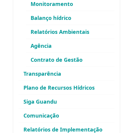
FAQ
Monitoramento
Balanço hídrico
Relatórios Ambientais
Agência
Contrato de Gestão
Área exclusiva para os membros
Transparência
do Comitê Guandu-RJ
Plano de Recursos Hídricos
Siga Guandu
Comunicação
Relatórios de Implementação
Esqueceu sua senha?