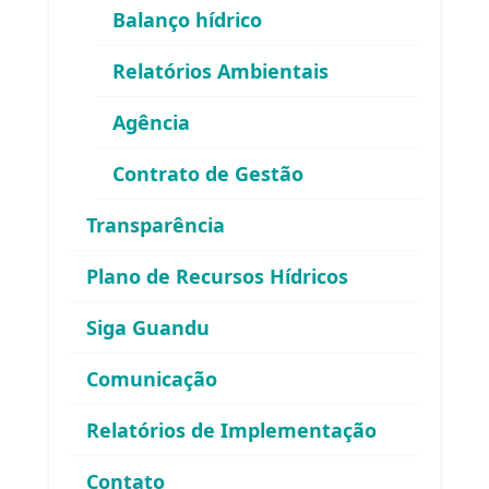
Balanço hídrico
Relatórios Ambientais
Agência
Contrato de Gestão
Área exclusiva para os membros
Transparência
do Comitê Guandu-RJ
Plano de Recursos Hídricos
Siga Guandu
Comunicação
Relatórios de Implementação
Esqueceu sua senha?
Contato