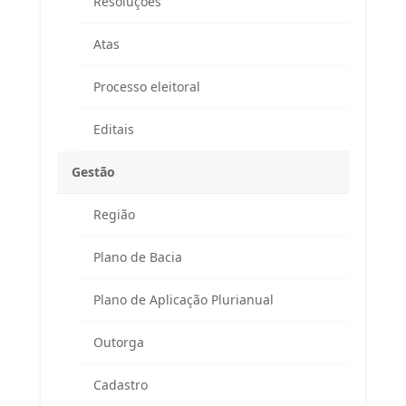
Resoluções
Atas
Processo eleitoral
Editais
Gestão
Região
Endereço
Plano de Bacia
Atendimento ao Público / Correspondências
Avenida Ministro Fernando Costa, 775 (sala 203)
Plano de Aplicação Plurianual
Fazenda Caxias – Seropédica/RJ – CEP 23895-265
(Altos da Farmácia Universitária)
Outorga
APA Guandu / CAR / Reuniões do Comitê
Cadastro
Rodovia BR 465, km 7 (Campus da UFRRJ)