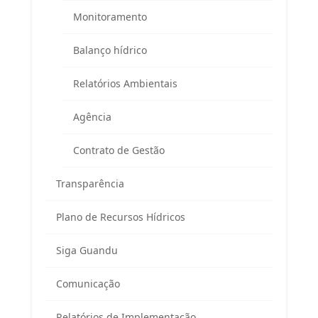
Prédio da Prefeitura Universitária
Monitoramento
Seropédica/RJ – CEP 23897-000
Balanço hídrico
Telefone:
(
24) 98855 0814
E-mail:
guandu@agevap.org.br
Relatórios Ambientais
Agência
FAQ
Contrato de Gestão
Transparência
Plano de Recursos Hídricos
Siga Guandu
Área exclusiva para os membros
Comunicação
do Comitê Guandu-RJ
Relatórios de Implementação