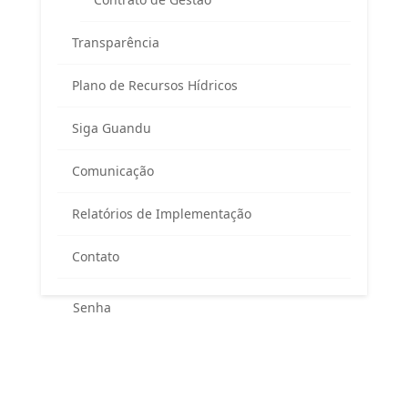
Transparência
Plano de Recursos Hídricos
Siga Guandu
Área exclusiva para os membros
Comunicação
do Comitê Guandu-RJ
Relatórios de Implementação
Contato
Esqueceu sua senha?