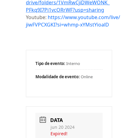
drive/folders/1VmRwCjiDWeWONK_
PFkq9I7Pi1vcORrWF?usp=sharing
Youtube:
https://www.youtube.com/live/
jiwFVPCXGKI?si=whmp-
xYMstYioalD
Tipo de evento:
Interno
Modalidade de evento:
Online
DATA
jun 20 2024
Expired!