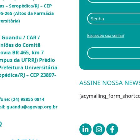
as – Seropédica/RJ – CEP
5-265 (Altos da Farmácia
ersitária)
Esqueceu sua senha?
 Guandu / CAR /
niões do Comitê
ovia BR 465, km 7
mpus da UFRRJ) Prédio
Prefeitura Universitária
opédica/RJ – CEP 23897-
ASSINE NOSSA NEW
[acymailing_form_shortco
fone:
(
24) 98855 0814
il:
guandu@agevap.org.br
Q