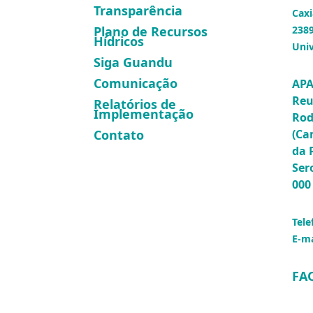
Transparência
Caxi
Plano de Recursos
2389
Hídricos
Univ
Siga Guandu
Comunicação
APA
Reu
Relatórios de
Implementação
Rod
(Ca
Contato
da 
Ser
000
Tele
E-ma
FA