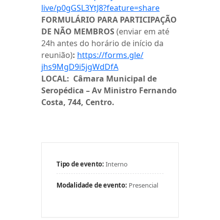
live/p0gGSL3YtJ8?feature=share
FORMULÁRIO PARA PARTICIPAÇÃO
DE NÃO MEMBROS
(enviar em até
24h antes do horário de início da
reunião)
:
https://forms.gle/
jhs9MgD9i5jgWdDfA
LOCAL: Câmara Municipal de
Seropédica – Av Ministro Fernando
Costa, 744, Centro.
Tipo de evento:
Interno
Modalidade de evento:
Presencial