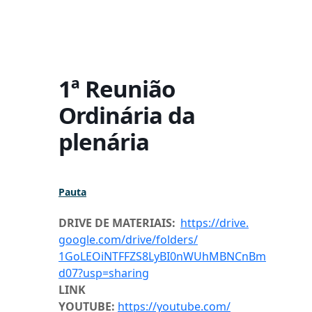
1ª Reunião
Ordinária da
plenária
Pauta
DRIVE DE MATERIAIS:
https://drive.
google.com/drive/folders/
1GoLEOiNTFFZS8LyBI0nWUhMBNCnBm
d07?usp=sharing
LINK
YOUTUBE:
https://youtube.com/