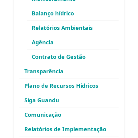
Balanço hídrico
Relatórios Ambientais
Agência
Contrato de Gestão
Área exclusiva para os membros
Transparência
do Comitê Guandu-RJ
Plano de Recursos Hídricos
Siga Guandu
Comunicação
Relatórios de Implementação
Esqueceu sua senha?