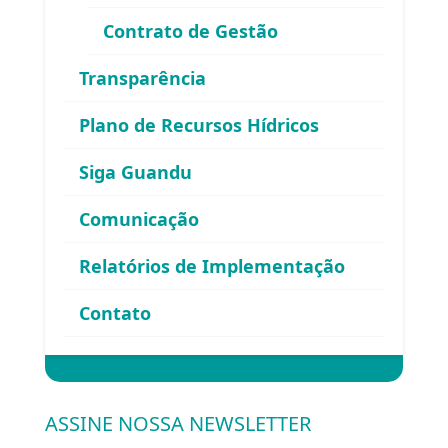
Contrato de Gestão
Área exclusiva para os membros
Transparência
do Comitê Guandu-RJ
Plano de Recursos Hídricos
Siga Guandu
Comunicação
Relatórios de Implementação
Esqueceu sua senha?
Contato
Entrar
ASSINE NOSSA NEWSLETTER