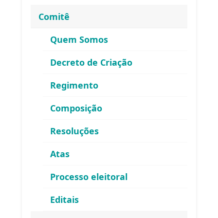
Comitê
Quem Somos
Decreto de Criação
Regimento
Composição
Resoluções
Atas
ENDEREÇO
Processo eleitoral
Atendimento ao Público / Correspondências
Editais
Avenida Ministro Fernando Costa, 775 (sala 203)