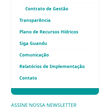
Contrato de Gestão
Área exclusiva para os membros
Transparência
do Comitê Guandu-RJ
Plano de Recursos Hídricos
Siga Guandu
Comunicação
Relatórios de Implementação
Esqueceu sua senha?
Contato
Entrar
ASSINE NOSSA NEWSLETTER