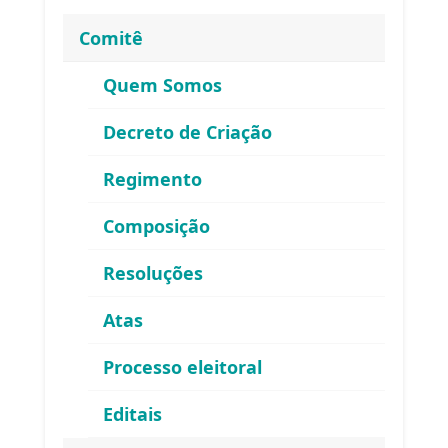
Comitê
Quem Somos
Decreto de Criação
Regimento
Composição
Resoluções
Atas
ENDEREÇO
Processo eleitoral
Atendimento ao Público / Correspondências
Editais
Avenida Ministro Fernando Costa, 775 (sala 203)