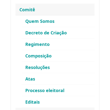
Comitê
Quem Somos
Decreto de Criação
Regimento
Composição
Resoluções
Atas
ENDEREÇO
Processo eleitoral
Atendimento ao Público / Correspondências
Editais
Avenida Ministro Fernando Costa, 775 (sala 203)