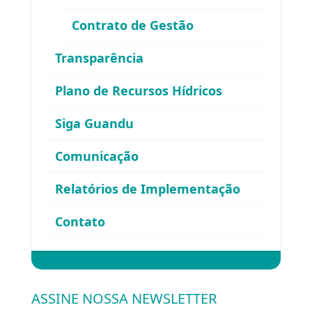
Contrato de Gestão
Área exclusiva para os membros
Transparência
do Comitê Guandu-RJ
Plano de Recursos Hídricos
Siga Guandu
Comunicação
Relatórios de Implementação
Esqueceu sua senha?
Contato
Entrar
ASSINE NOSSA NEWSLETTER