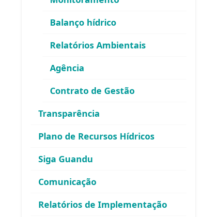
Balanço hídrico
Relatórios Ambientais
Agência
Contrato de Gestão
Área exclusiva para os membros
Transparência
do Comitê Guandu-RJ
Plano de Recursos Hídricos
Siga Guandu
Comunicação
Relatórios de Implementação
Esqueceu sua senha?