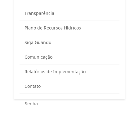
Transparência
Plano de Recursos Hídricos
Siga Guandu
Área exclusiva para os membros
Comunicação
do Comitê Guandu-RJ
Relatórios de Implementação
Contato
Esqueceu sua senha?
Entrar