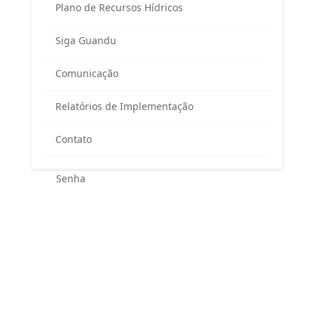
Plano de Recursos Hídricos
Siga Guandu
Área exclusiva para os membros
Comunicação
do Comitê Guandu-RJ
Relatórios de Implementação
Contato
Esqueceu sua senha?
Entrar