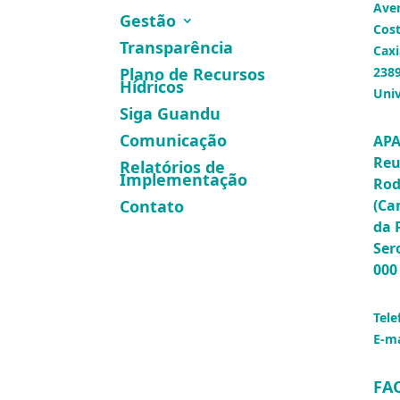
Ave
Gestão
Cost
Transparência
Caxi
Plano de Recursos
2389
Hídricos
Univ
Siga Guandu
Comunicação
APA
Reu
Relatórios de
Implementação
Rod
(Ca
Contato
da 
Ser
000
Tele
E-ma
FA