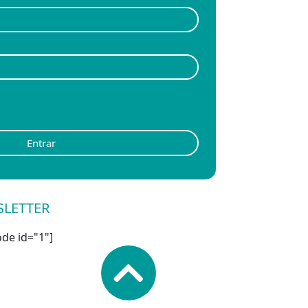
Entrar
SLETTER
de id="1"]