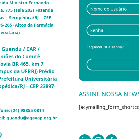
nida Ministro Fernando
a, 775 (sala 203) Fazenda
as – Seropédica/RJ – CEP
5-265 (Altos da Farmácia
ersitária)
Esqueceu sua senha?
 Guandu / CAR /
niões do Comitê
ovia BR 465, km 7
mpus da UFRRJ) Prédio
Prefeitura Universitária
opédica/RJ – CEP 23897-
ASSINE NOSSA NEW
[acymailing_form_shortco
fone:
(
24) 98855 0814
il:
guandu@agevap.org.br
Q