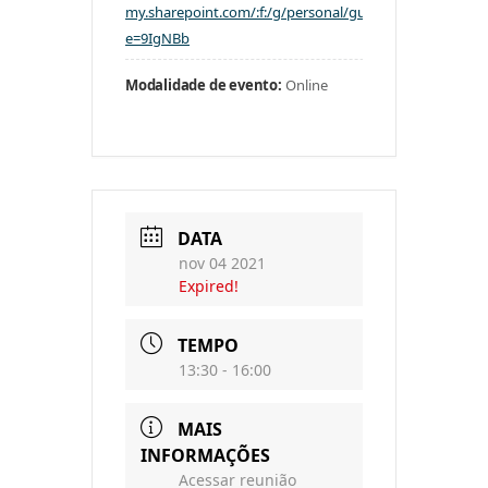
my.sharepoint.com/:f:/g/personal/guandu_agevap_o
e=9IgNBb
Modalidade de evento:
Online
DATA
nov 04 2021
Expired!
TEMPO
13:30 - 16:00
MAIS
INFORMAÇÕES
Acessar reunião