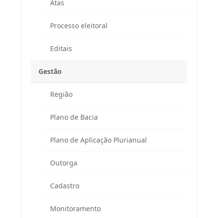
Atas
Processo eleitoral
Editais
Gestão
Região
Endereço
Plano de Bacia
Atendimento ao Público / Correspondências
Avenida Ministro Fernando Costa, 775 (sala 203)
Plano de Aplicação Plurianual
Fazenda Caxias – Seropédica/RJ – CEP 23895-265
(Altos da Farmácia Universitária)
Outorga
APA Guandu / CAR / Reuniões do Comitê
Cadastro
Rodovia BR 465, km 7 (Campus da UFRRJ)
Prédio da Prefeitura Universitária
Monitoramento
Seropédica/RJ – CEP 23897-000