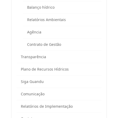
Balanço hídrico
Telefone:
(
24) 98855 0814
E-mail:
guandu@agevap.org.br
Relatórios Ambientais
Agência
FAQ
Contrato de Gestão
Transparência
Plano de Recursos Hídricos
Siga Guandu
Área exclusiva para os membros
Comunicação
do Comitê Guandu-RJ
Relatórios de Implementação