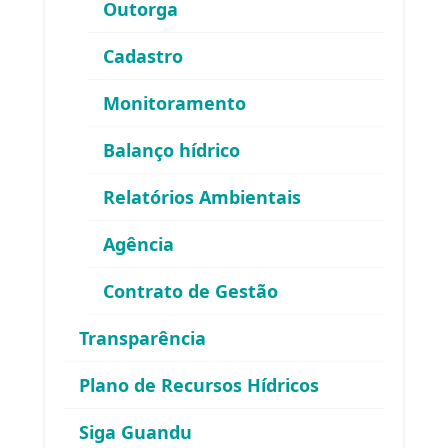
Outorga
Telefone:
(
24) 98855 0814
E-mail:
guandu@agevap.org.br
Cadastro
FAQ
Monitoramento
Balanço hídrico
Relatórios Ambientais
Agência
Contrato de Gestão
Área exclusiva para os membros
Transparência
do Comitê Guandu-RJ
Plano de Recursos Hídricos
Siga Guandu