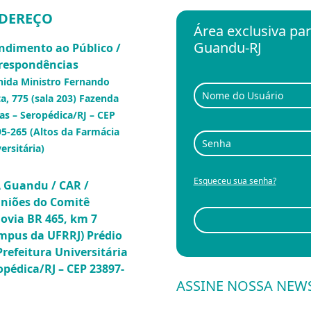
DEREÇO
Área exclusiva p
Guandu-RJ
ndimento ao Público /
respondências
nida Ministro Fernando
a, 775 (sala 203) Fazenda
as – Seropédica/RJ – CEP
5-265 (Altos da Farmácia
ersitária)
Esqueceu sua senha?
 Guandu / CAR /
niões do Comitê
ovia BR 465, km 7
mpus da UFRRJ) Prédio
Prefeitura Universitária
opédica/RJ – CEP 23897-
ASSINE NOSSA NEW