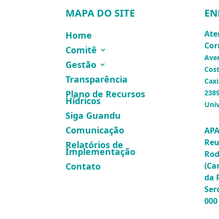
MAPA DO SITE
EN
Ate
Home
Cor
Comitê
Ave
Gestão
Cost
Transparência
Caxi
Plano de Recursos
2389
Hídricos
Univ
Siga Guandu
Comunicação
APA
Reu
Relatórios de
Implementação
Rod
(Ca
Contato
da 
Ser
000