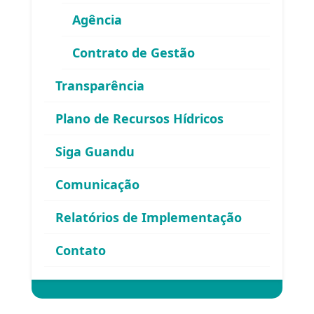
Agência
Contrato de Gestão
Área exclusiva para os membros
Transparência
do Comitê Guandu-RJ
Plano de Recursos Hídricos
Siga Guandu
Comunicação
Relatórios de Implementação
Esqueceu sua senha?
Contato
Entrar