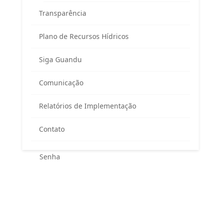
Transparência
Plano de Recursos Hídricos
Siga Guandu
Área exclusiva para os membros
Comunicação
do Comitê Guandu-RJ
Relatórios de Implementação
Contato
Esqueceu sua senha?
Entrar