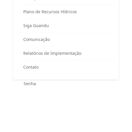
Plano de Recursos Hídricos
Siga Guandu
Área exclusiva para os membros
Comunicação
do Comitê Guandu-RJ
Relatórios de Implementação
Contato
Esqueceu sua senha?
Entrar