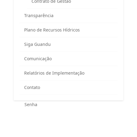
Contrato de Gestão
Transparência
Plano de Recursos Hídricos
Siga Guandu
Área exclusiva para os membros
Comunicação
do Comitê Guandu-RJ
Relatórios de Implementação
Contato
Esqueceu sua senha?