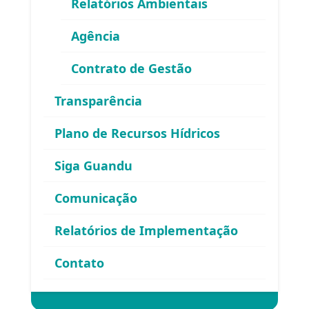
Relatórios Ambientais
Agência
Contrato de Gestão
Área exclusiva para os membros
Transparência
do Comitê Guandu-RJ
Plano de Recursos Hídricos
Siga Guandu
Comunicação
Relatórios de Implementação
Esqueceu sua senha?
Contato
Entrar