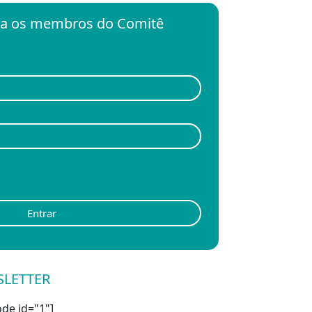
ara os membros do Comitê
Entrar
SLETTER
de id="1"]