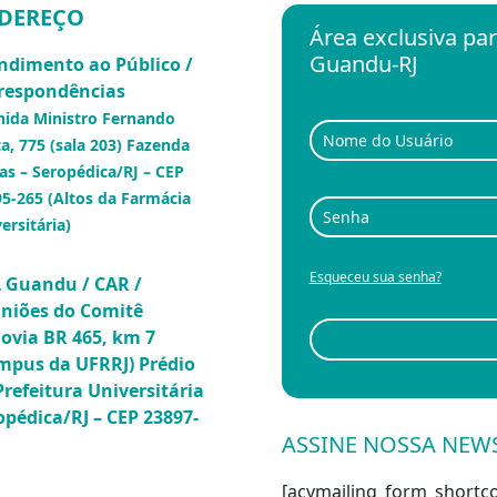
DEREÇO
Área exclusiva p
Guandu-RJ
ndimento ao Público /
respondências
nida Ministro Fernando
a, 775 (sala 203) Fazenda
as – Seropédica/RJ – CEP
5-265 (Altos da Farmácia
ersitária)
Esqueceu sua senha?
 Guandu / CAR /
niões do Comitê
ovia BR 465, km 7
mpus da UFRRJ) Prédio
Prefeitura Universitária
opédica/RJ – CEP 23897-
ASSINE NOSSA NEW
[acymailing_form_shortco