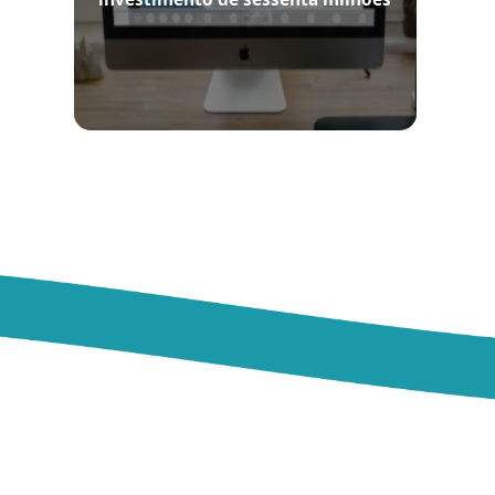
em obras de esgotamento na bacia
do Guandu