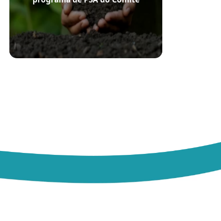
Guandu-RJ ampliará ganhos
ambientais, econômicos e sociais.