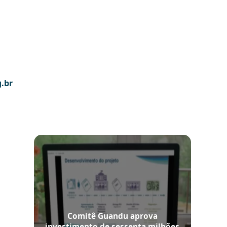
g.br
Comitê Guandu aprova
investimento de sessenta milhões