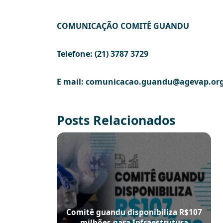
COMUNICAÇÃO COMITÊ GUANDU
Telefone: (21) 3787 3729
E mail: comunicacao.guandu@agevap.or
Posts Relacionados
Comitê guandu disponibiliza R$107
milhões para Infraestrutura