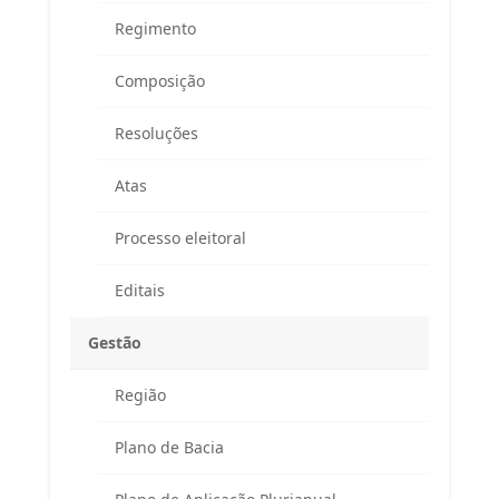
Regimento
Composição
Resoluções
Atas
Processo eleitoral
Editais
Gestão
Região
Endereço
Plano de Bacia
Atendimento ao Público / Correspondências
Avenida Ministro Fernando Costa, 775 (sala 203)