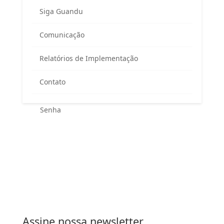
Siga Guandu
Área exclusiva para os membros
Comunicação
do Comitê Guandu-RJ
Relatórios de Implementação
Contato
Esqueceu sua senha?
Entrar
Assine nossa newsletter