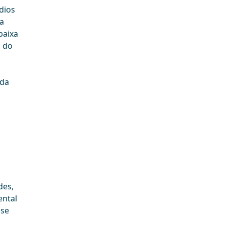
dios
a
baixa
a do
 da
des,
ental
sse