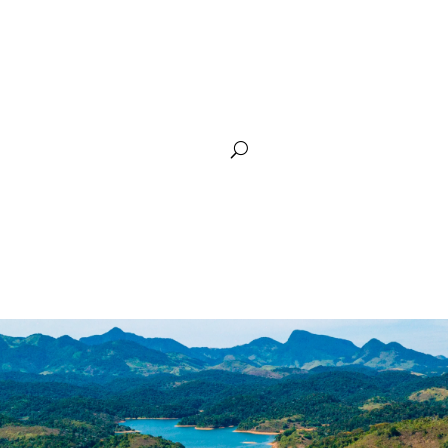
arência
Plano de Recursos Hídricos
Siga Guandu
Comunic