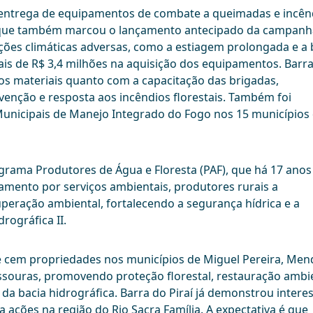
e entrega de equipamentos de combate a queimadas e incên
, que também marcou o lançamento antecipado da campanh
ções climáticas adversas, como a estiagem prolongada e a 
ais de R$ 3,4 milhões na aquisição dos equipamentos. Barr
os materiais quanto com a capacitação das brigadas,
venção e resposta aos incêndios florestais. Também foi
Municipais de Manejo Integrado do Fogo nos 15 municípios
rama Produtores de Água e Floresta (PAF), que há 17 anos
amento por serviços ambientais, produtores rurais a
eração ambiental, fortalecendo a segurança hídrica e a
rográfica II.
e cem propriedades nos municípios de Miguel Pereira, Men
assouras, promovendo proteção florestal, restauração ambi
 da bacia hidrográfica. Barra do Piraí já demonstrou intere
ações na região do Rio Sacra Família. A expectativa é que