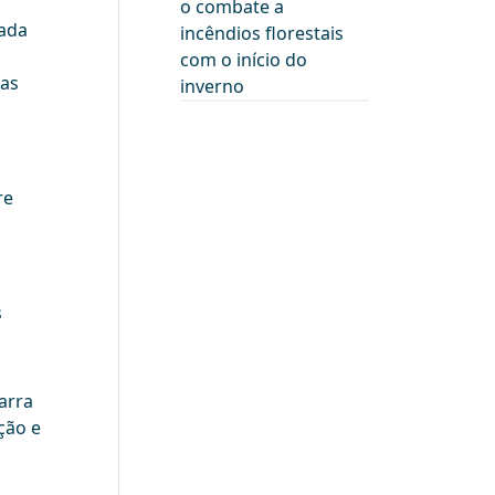
o combate a
zada
incêndios florestais
com o início do
cas
inverno
re
m
s
arra
ção e