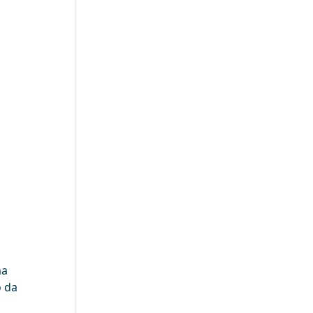
ma
o da