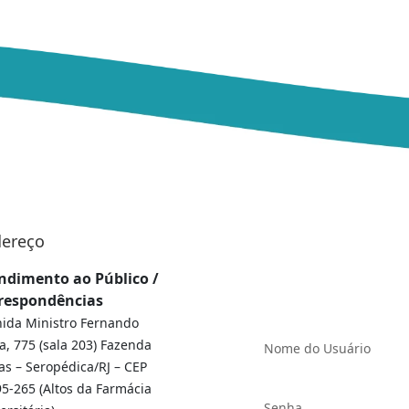
ereço
Área exclusiva p
ndimento ao Público /
Guandu-RJ
respondências
ida Ministro Fernando
a, 775 (sala 203) Fazenda
as – Seropédica/RJ – CEP
5-265 (Altos da Farmácia