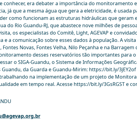
de conhecer, era debater a importância do monitoramento e
cia, já que a mesma água que gera a eletricidade, é usada 
 como funcionam as estruturas hidráulicas que geram en
ua do Rio Guandu-RJ, que abastece nove milhões de pesso
 visita, os especialistas do Comitê, Light, AGEVAP e convid
e a comunicação sobre esses dados à população. A visita
s, Fontes Novas, Fontes Velha, Nilo Peçanha e na Barragem 
nitoramento desses reservatórios tão importantes para o
acessar o SIGA-Guandu, o Sistema de Informações Geográfi
s Guandu, da Guarda e Guandu-Mirim: https://bit.ly/3jEY2of
á trabalhando na implementação de um projeto de Monitor
alidade em tempo real. Acesse https://bit.ly/3GsRGST e co
ANDU
@agevap.org.br