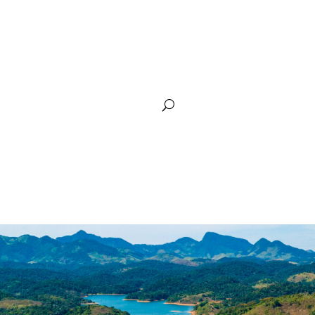
arência
Plano de Recursos Hídricos
Siga Guandu
Comunic