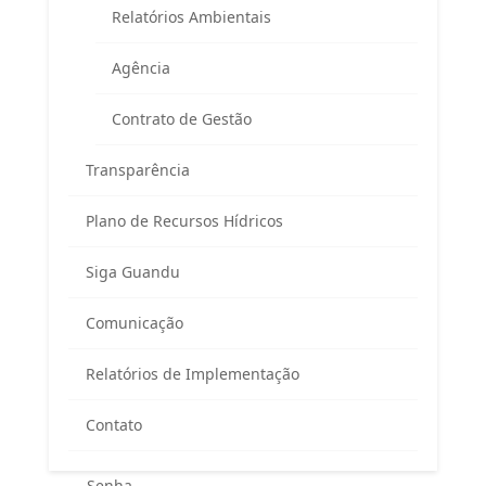
E-mail:
guandu@agevap.org.br
Relatórios Ambientais
Agência
FAQ
Contrato de Gestão
Transparência
Plano de Recursos Hídricos
Siga Guandu
Área exclusiva para os membros
Comunicação
do Comitê Guandu-RJ
Relatórios de Implementação
Contato