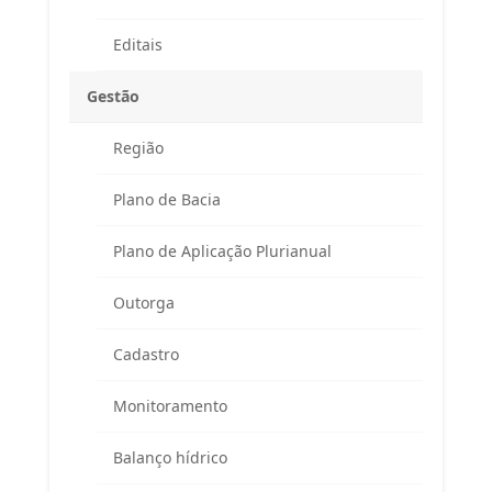
Editais
Gestão
Região
Endereço
Plano de Bacia
Atendimento ao Público / Correspondências
Avenida Ministro Fernando Costa, 775 (sala 203)
Plano de Aplicação Plurianual
Fazenda Caxias – Seropédica/RJ – CEP 23895-265
(Altos da Farmácia Universitária)
Outorga
APA Guandu / CAR / Reuniões do Comitê
Cadastro
Rodovia BR 465, km 7 (Campus da UFRRJ)
Prédio da Prefeitura Universitária
Monitoramento
Seropédica/RJ – CEP 23897-000
Balanço hídrico
Telefone:
(
24) 98855 0814