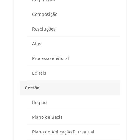
Composição
Resoluções
Atas
Processo eleitoral
Editais
Gestão
Região
Endereço
Plano de Bacia
Atendimento ao Público / Correspondências
Avenida Ministro Fernando Costa, 775 (sala 203)
Plano de Aplicação Plurianual
Fazenda Caxias – Seropédica/RJ – CEP 23895-265