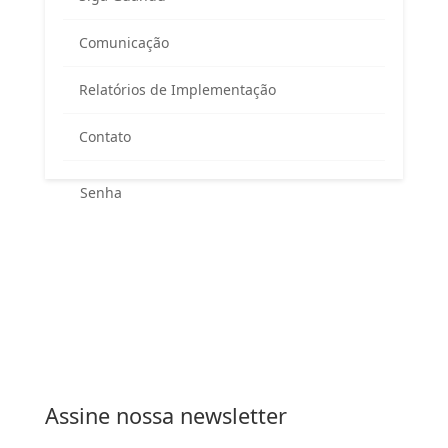
Área exclusiva para os membros
Comunicação
do Comitê Guandu-RJ
Relatórios de Implementação
Contato
Esqueceu sua senha?
Entrar
Assine nossa newsletter