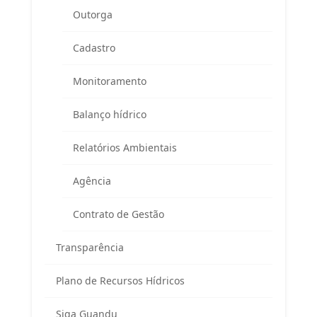
(Altos da Farmácia Universitária)
Outorga
APA Guandu / CAR / Reuniões do Comitê
Cadastro
Rodovia BR 465, km 7 (Campus da UFRRJ)
Prédio da Prefeitura Universitária
Monitoramento
Seropédica/RJ – CEP 23897-000
Balanço hídrico
Telefone:
(
24) 98855 0814
E-mail:
guandu@agevap.org.br
Relatórios Ambientais
Agência
FAQ
Contrato de Gestão
Transparência
Plano de Recursos Hídricos
Siga Guandu