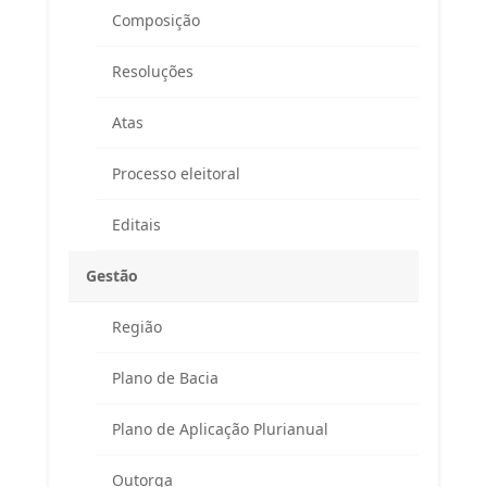
Composição
Resoluções
Atas
Processo eleitoral
Editais
Gestão
Região
Endereço
Plano de Bacia
Atendimento ao Público / Correspondências
Avenida Ministro Fernando Costa, 775 (sala 203)
Plano de Aplicação Plurianual
Fazenda Caxias – Seropédica/RJ – CEP 23895-265
(Altos da Farmácia Universitária)
Outorga