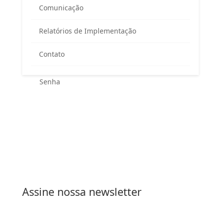
Área exclusiva para os membros
Comunicação
do Comitê Guandu-RJ
Relatórios de Implementação
Contato
Esqueceu sua senha?
Entrar
Assine nossa newsletter