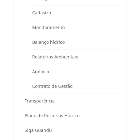
APA Guandu / CAR / Reuniões do Comitê
Cadastro
Rodovia BR 465, km 7 (Campus da UFRRJ)
Prédio da Prefeitura Universitária
Monitoramento
Seropédica/RJ – CEP 23897-000
Balanço hídrico
Telefone:
(
24) 98855 0814
E-mail:
guandu@agevap.org.br
Relatórios Ambientais
Agência
FAQ
Contrato de Gestão
Transparência
Plano de Recursos Hídricos
Siga Guandu