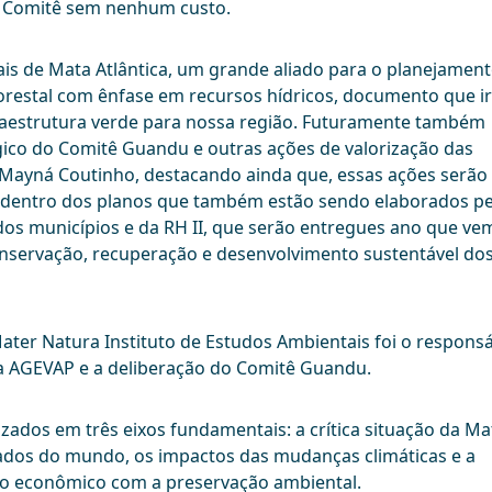
o Comitê sem nenhum custo.
is de Mata Atlântica, um grande aliado para o planejamen
Florestal com ênfase em recursos hídricos, documento que i
fraestrutura verde para nossa região. Futuramente também
co do Comitê Guandu e outras ações de valorização das
ê, Mayná Coutinho, destacando ainda que, essas ações serão
, dentro dos planos que também estão sendo elaborados pe
os municípios e da RH II, que serão entregues ano que ve
onservação, recuperação e desenvolvimento sustentável do
ter Natura Instituto de Estudos Ambientais foi o responsá
da AGEVAP e a deliberação do Comitê Guandu.
zados em três eixos fundamentais: a crítica situação da Ma
dos do mundo, os impactos das mudanças climáticas e a
to econômico com a preservação ambiental.