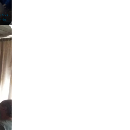
o dos
ntin