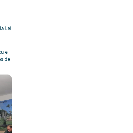
a Lei
çu e
es de