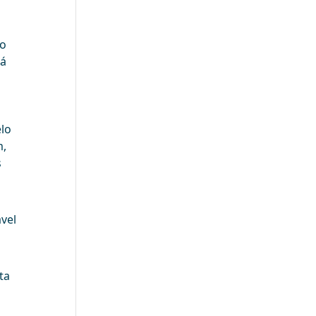
to
rá
lo
m,
s
vel
ta