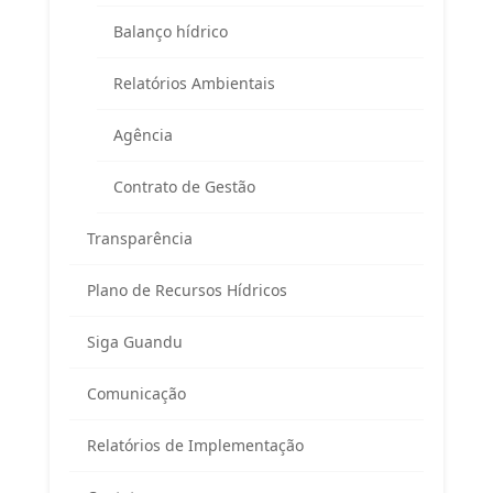
Balanço hídrico
Telefone:
(
24) 98855 0814
E-mail:
guandu@agevap.org.br
Relatórios Ambientais
Agência
FAQ
Contrato de Gestão
Transparência
Plano de Recursos Hídricos
Siga Guandu
Área exclusiva para os membros
Comunicação
do Comitê Guandu-RJ
Relatórios de Implementação