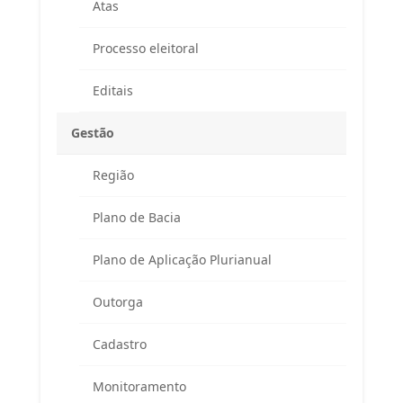
Atas
Processo eleitoral
Editais
Gestão
Região
Endereço
Plano de Bacia
Atendimento ao Público / Correspondências
Avenida Ministro Fernando Costa, 775 (sala 203)
Plano de Aplicação Plurianual
Fazenda Caxias – Seropédica/RJ – CEP 23895-265
(Altos da Farmácia Universitária)
Outorga
APA Guandu / CAR / Reuniões do Comitê
Cadastro
Rodovia BR 465, km 7 (Campus da UFRRJ)
Prédio da Prefeitura Universitária
Monitoramento
Seropédica/RJ – CEP 23897-000