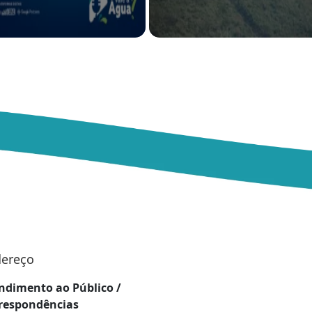
ereço
Área exclusiva p
ndimento ao Público /
Guandu-RJ
respondências