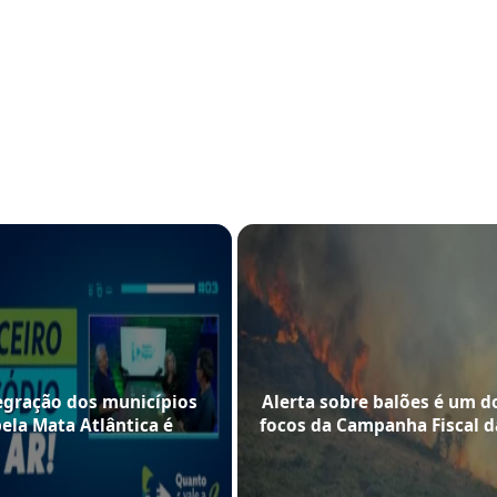
egração dos municípios
Alerta sobre balões é um d
pela Mata Atlântica é
focos da Campanha Fiscal d
staque no Podcast do
Queimadas do Comitê Guan
Comitê Guandu-RJ