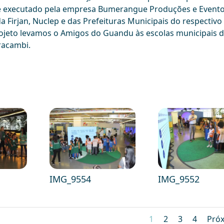
 e executado pela empresa Bumerangue Produções e Evento
 Firjan, Nuclep e das Prefeituras Municipais do respectivo
ojeto levamos o Amigos do Guandu às escolas municipais 
racambi.
IMG_9554
IMG_9552
1
2
3
4
Pró