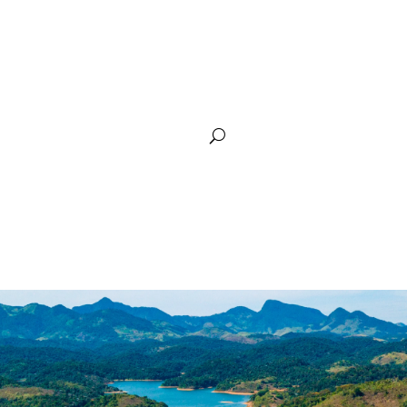
arência
Plano de Recursos Hídricos
Siga Guandu
Comunic