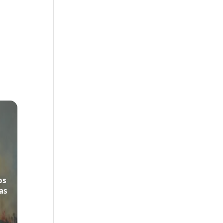
os
as
du