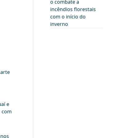
o combate a
incêndios florestais
com o início do
inverno
carte
aí e
s com
anos