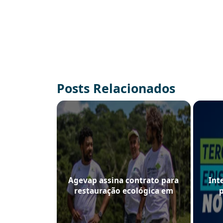
Posts Relacionados
Agevap assina contrato para
Int
restauração ecológica em
propriedades participantes do
de
projeto Programa Produtores
de Água e Floresta