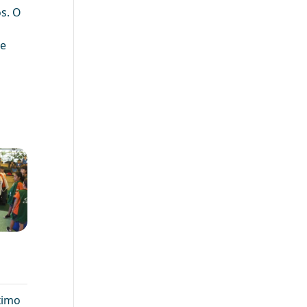
s. O
de
ximo