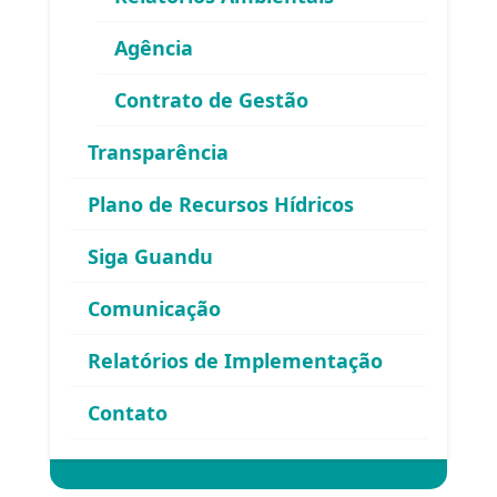
Agência
Contrato de Gestão
Área exclusiva para os membros
Transparência
do Comitê Guandu-RJ
Plano de Recursos Hídricos
Siga Guandu
Comunicação
Relatórios de Implementação
Esqueceu sua senha?
Contato
Entrar