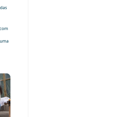
adas
 com
o uma