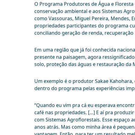
O Programa Produtores de Água e Floresta 
conservação ambiental e aos Sistemas Agrof
como Vassouras, Miguel Pereira, Mendes, En
propriedades participantes do programa cul
conciliando geração de renda, recuperação 
Em uma região que já foi conhecida naciona
presente na paisagem, agora ressignificado
solo, proteção das águas e restauração da M
Um exemplo é o produtor Sakae Kahohara, d
dentro do programa pelas experiências imp
“Quando eu vim pra cá eu esperava encontra
café nas propriedades. […] E aí pra produzi
com Sistemas Agroflorestais. Esse espaço a
anos atrás. Mas como minha área é pequena
vantagem. Então, para ter um resultado melh