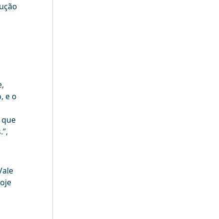
rução
e,
, e o
 que
.”,
Vale
oje