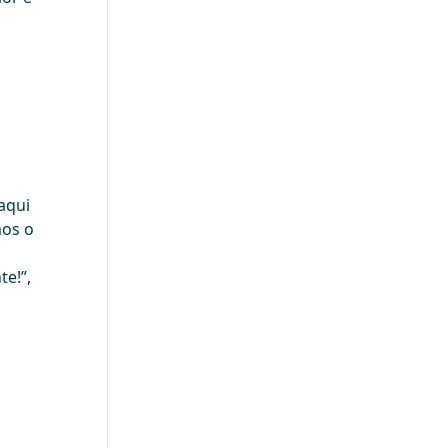
aqui
mos o
a
te!”,