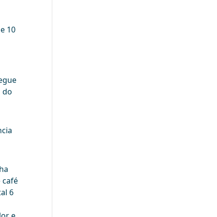
,
de 10
segue
o do
ncia
nha
 café
al 6
lor e