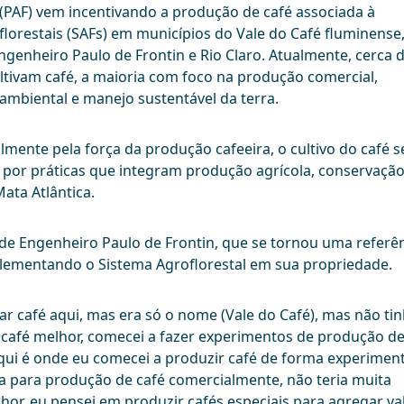
(PAF) vem incentivando a produção de café associada à
lorestais (SAFs) em municípios do Vale do Café fluminense
genheiro Paulo de Frontin e Rio Claro. Atualmente, cerca 
tivam café, a maioria com foco na produção comercial,
ambiental e manejo sustentável da terra.
lmente pela força da produção cafeeira, o cultivo do café 
 por práticas que integram produção agrícola, conservaçã
ata Atlântica.
e Engenheiro Paulo de Frontin, que se tornou uma referê
lementando o Sistema Agroflorestal em sua propriedade.
r café aqui, mas era só o nome (Vale do Café), mas não ti
r café melhor, comecei a fazer experimentos de produção de
qui é onde eu comecei a produzir café de forma experiment
 para produção de café comercialmente, não teria muita
or, eu pensei em produzir cafés especiais para agregar va