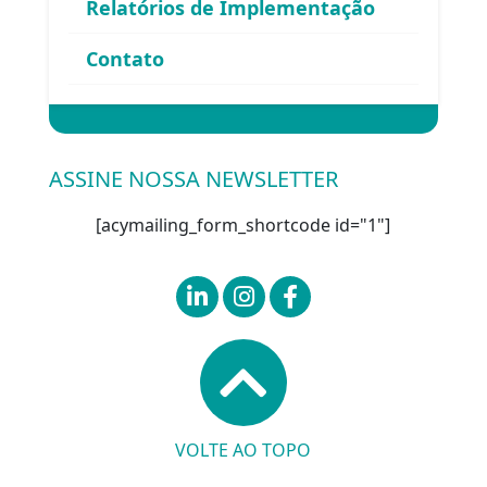
Relatórios de Implementação
Esqueceu sua senha?
Contato
Entrar
ASSINE NOSSA NEWSLETTER
[acymailing_form_shortcode id="1"]
VOLTE AO TOPO