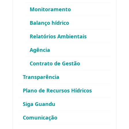
FAQ
Monitoramento
Balanço hídrico
Relatórios Ambientais
Agência
Contrato de Gestão
Área exclusiva para os membros
Transparência
do Comitê Guandu-RJ
Plano de Recursos Hídricos
Siga Guandu
Comunicação