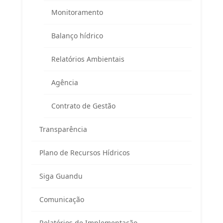
Prédio da Prefeitura Universitária
Monitoramento
Seropédica/RJ – CEP 23897-000
Balanço hídrico
Telefone:
(
24) 98855 0814
E-mail:
guandu@agevap.org.br
Relatórios Ambientais
Agência
FAQ
Contrato de Gestão
Transparência
Plano de Recursos Hídricos
Siga Guandu
Área exclusiva para os membros
Comunicação
do Comitê Guandu-RJ
Relatórios de Implementação