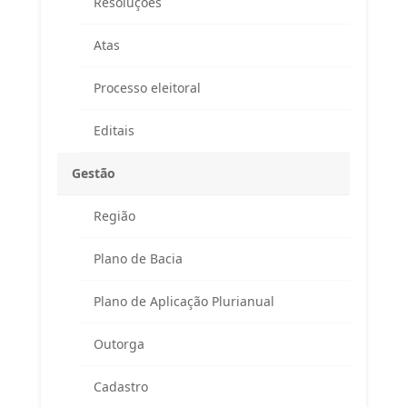
Resoluções
Atas
Processo eleitoral
Editais
Gestão
Região
Endereço
Plano de Bacia
Atendimento ao Público / Correspondências
Avenida Ministro Fernando Costa, 775 (sala 203)
Plano de Aplicação Plurianual
Fazenda Caxias – Seropédica/RJ – CEP 23895-265
(Altos da Farmácia Universitária)
Outorga
APA Guandu / CAR / Reuniões do Comitê
Cadastro
Rodovia BR 465, km 7 (Campus da UFRRJ)