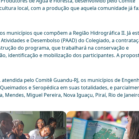
Produtores de Água e Floresta, desenvolvido pelo Comitê
ultura local, com a produção que aquela comunidade já fa
 municípios que compõem a Região Hidrográfica II. Já es
Atividades e Desembolso (PAAD) do Colegiado, a contrata
nstrução do programa, que trabalhará na conservação e
ão, identificação e mobilização dos participantes. A propos
I, atendida pelo Comitê Guandu-RJ, os municípios de Engen
i, Queimados e Seropédica em suas totalidades, e parcialme
, Mendes, Miguel Pereira, Nova Iguaçu, Piraí, Rio de Janeir