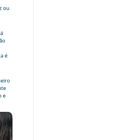
z ou
tá
ção
ta é
heiro
nte
o e