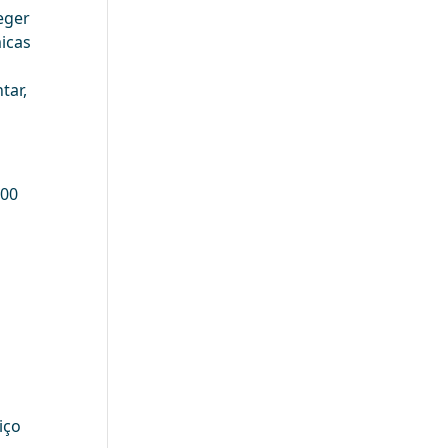
eger
icas
tar,
000
iço