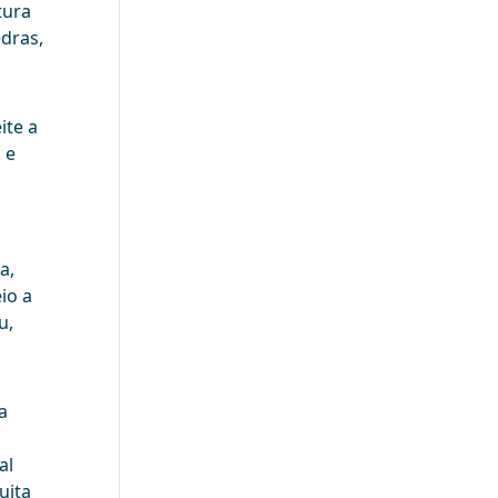
tura
edras,
ite a
 e
a,
io a
u,
a
al
uita