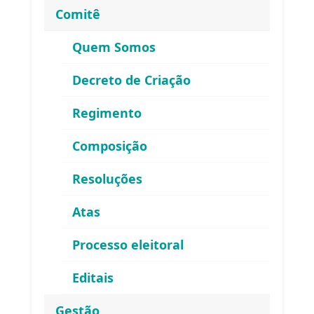
Comitê
Quem Somos
Decreto de Criação
Regimento
Composição
Resoluções
Atas
ENDEREÇO
Processo eleitoral
Atendimento ao Público / Correspondências
Editais
Avenida Ministro Fernando Costa, 775 (sala 203)
Fazenda Caxias – Seropédica/RJ – CEP 23895-265
Gestão