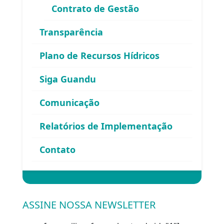
Contrato de Gestão
Área exclusiva para os membros
Transparência
do Comitê Guandu-RJ
Plano de Recursos Hídricos
Siga Guandu
Comunicação
Relatórios de Implementação
Esqueceu sua senha?
Contato
Entrar
ASSINE NOSSA NEWSLETTER