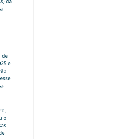
s) da
da
o de
025 e
vão
 esse
a-
ro,
u o
sas
de