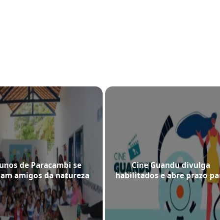
unos de Paracambi se
Cine Guandu divulga
nam amigos da natureza
habilitados e abre prazo pa
om projeto do Comitê
interposição de recursos
Guandu-RJ