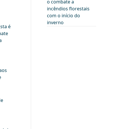
o combate a
incêndios florestais
com o início do
inverno
sta é
bate
a
 aos
e
de