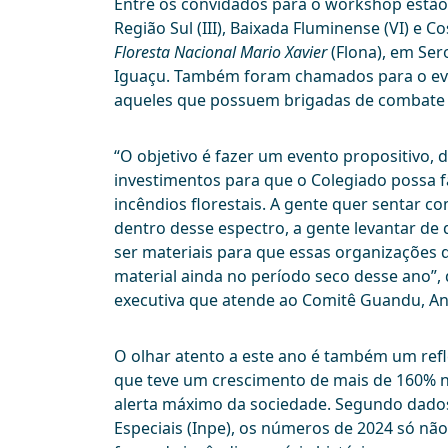
Entre os convidados para o workshop estã
Região Sul (III), Baixada Fluminense (VI) e 
Floresta Nacional Mario Xavier
(Flona), em Ser
Iguaçu. Também foram chamados para o even
aqueles que possuem brigadas de combate a 
“O objetivo é fazer um evento propositivo,
investimentos para que o Colegiado possa 
incêndios florestais. A gente quer sentar c
dentro desse espectro, a gente levantar de
ser materiais para que essas organizações 
material ainda no período seco desse ano”,
executiva que atende ao Comitê Guandu, A
O olhar atento a este ano é também um refl
que teve um crescimento de mais de 160% n
alerta máximo da sociedade. Segundo dado
Especiais (Inpe), os números de 2024 só nã