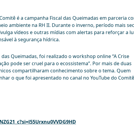
lo Comitê é a campanha Fiscal das Queimadas em parceria c
eio ambiente na RH II. Durante o inverno, período mais se
ulga vídeos e outras mídias com alertas para reforçar a lu
nsável à segurança hídrica.
das Queimadas, foi realizado o workshop online “A Crise
ação pode ser cruel para o ecossistema”. Por mais de duas
dêmicos compartilharam conhecimento sobre o tema. Quem
har o que foi apresentado no canal no YouTube do Comit
l1NZG21_c?si=l55Urxnu0VVDG9HD