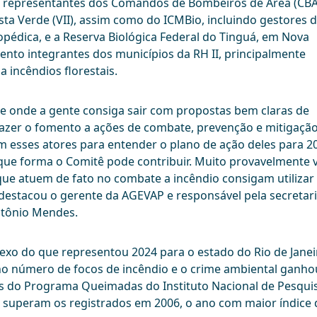
o representantes dos Comandos de Bombeiros de Área (CBA
Costa Verde (VII), assim como do ICMBio, incluindo gestores 
opédica, e a Reserva Biológica Federal do Tinguá, em Nova
to integrantes dos municípios da RH II, principalmente
incêndios florestais.
 de onde a gente consiga sair com propostas bem claras de
fazer o fomento a ações de combate, prevenção e mitigaçã
om esses atores para entender o plano de ação deles para 2
 que forma o Comitê pode contribuir. Muito provavelmente 
que atuem de fato no combate a incêndio consigam utilizar
 destacou o gerente da AGEVAP e responsável pela secretari
ntônio Mendes.
exo do que representou 2024 para o estado do Rio de Janei
o número de focos de incêndio e o crime ambiental ganho
s do Programa Queimadas do Instituto Nacional de Pesqui
o superam os registrados em 2006, o ano com maior índice 