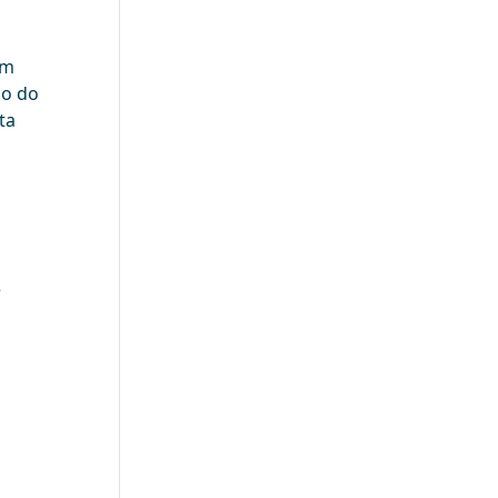
om
co do
ta
ê