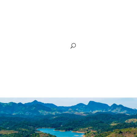
arência
Plano de Recursos Hídricos
Siga Guandu
Comunic