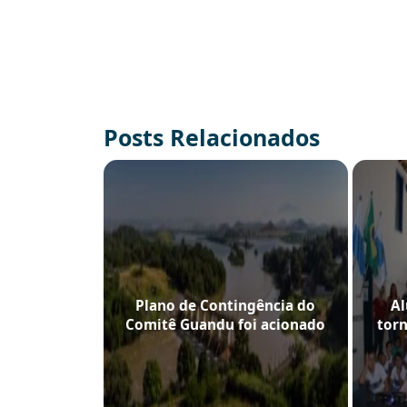
Posts Relacionados
Plano de Contingência do
Al
Comitê Guandu foi acionado
tor
para evitar maiores danos à
c
população