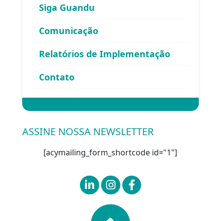
Siga Guandu
Comunicação
Relatórios de Implementação
Esqueceu sua senha?
Contato
Entrar
ASSINE NOSSA NEWSLETTER
[acymailing_form_shortcode id="1"]