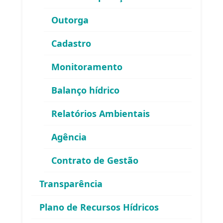
Outorga
Telefone:
(
24) 98855 0814
E-mail:
guandu@agevap.org.br
Cadastro
FAQ
Monitoramento
Balanço hídrico
Relatórios Ambientais
Agência
Contrato de Gestão
Área exclusiva para os membros
Transparência
do Comitê Guandu-RJ
Plano de Recursos Hídricos