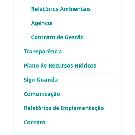
Relatórios Ambientais
Agência
Contrato de Gestão
Área exclusiva para os membros
Transparência
do Comitê Guandu-RJ
Plano de Recursos Hídricos
Siga Guandu
Comunicação
Relatórios de Implementação
Esqueceu sua senha?
Contato
Entrar