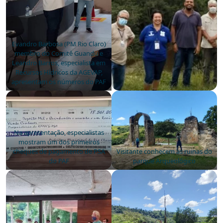
Evandro Barbosa (PM Rio Claro)
membro do Comitê Guandu e
Leandro Barros, especialista em
Recursos Hídricos da AGEVAP,
apresentam os números do PAF
Na apresentação, especialistas
mostram um dos primeiros
cheques de pagamento de PSA
Visitante conhecem as ruinas do
do PAF
parque Arqueológico