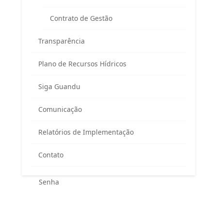
Contrato de Gestão
Transparência
Plano de Recursos Hídricos
Siga Guandu
Área exclusiva para os membros
Comunicação
do Comitê Guandu-RJ
Relatórios de Implementação
Contato
Esqueceu sua senha?