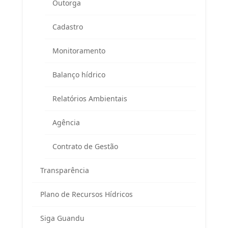
Outorga
APA Guandu / CAR / Reuniões do Comitê
Cadastro
Rodovia BR 465, km 7 (Campus da UFRRJ)
Prédio da Prefeitura Universitária
Monitoramento
Seropédica/RJ – CEP 23897-000
Balanço hídrico
Telefone:
(
24) 98855 0814
E-mail:
guandu@agevap.org.br
Relatórios Ambientais
Agência
FAQ
Contrato de Gestão
Transparência
Plano de Recursos Hídricos
Siga Guandu