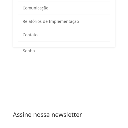
Área exclusiva para os membros
Comunicação
do Comitê Guandu-RJ
Relatórios de Implementação
Contato
Esqueceu sua senha?
Entrar
Assine nossa newsletter