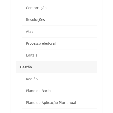
Composição
Resoluções
Atas
Processo eleitoral
Editais
Gestão
Região
Endereço
Plano de Bacia
Atendimento ao Público / Correspondências
Avenida Ministro Fernando Costa, 775 (sala 203)
Plano de Aplicação Plurianual
Fazenda Caxias – Seropédica/RJ – CEP 23895-265
(Altos da Farmácia Universitária)